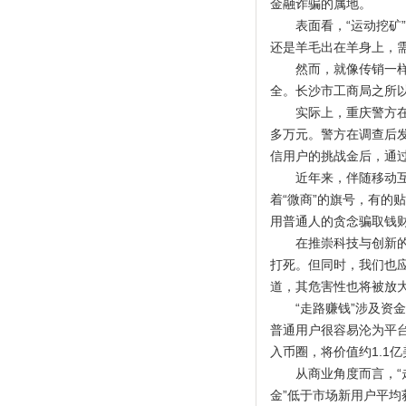
金融诈骗的属地。
表面看，“运动挖矿”是
还是羊毛出在羊身上，
然而，就像传销一样，
全。长沙市工商局之所以
实际上，重庆警方在20
多万元。警方在调查后发
信用户的挑战金后，通
近年来，伴随移动互联
着“微商”的旗号，有的
用普通人的贪念骗取钱
在推崇科技与创新的时
打死。但同时，我们也应
道，其危害性也将被放
“走路赚钱”涉及资金
普通用户很容易沦为平台
入币圈，将价值约1.1
从商业角度而言，“走路
金”低于市场新用户平均