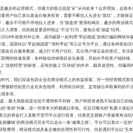
趣步的运营模式，但最大的疑点就是“矿”从何处来？众所周知，走路本
需要用户自己拿出真金白银来投资，需要不断拉人头进去“填坑”，才能保
趣步不可能不停地拉人进来，当“接盘侠”逐渐枯竭后，趣步的商业模式
介入调查，目的就是要及时制止“不法”行为，避免出现“崩盘”结局。
18年就曾对外公布，成功破获一起利用“早起挑战”游戏行骗的网络诈骗
现，该团伙以“早起挑战团”“准时早起”等公众号为平台，通过各种奖励活
过篡改后台服务数据、减少打卡用户分红、瓜分用户保证金的形式，非法
网的快速发展，各种疑似传销项目改头换面，开始向手机客户端转移。其
贴上“连锁经营”的标签，还有的披上“区块链”的外衣，颇具迷惑性。但骗
财。
代，我们应该包容企业在商业模式上的有益探索，对一些经营模式暂存
警惕那些刻意行走在灰色地带，利用前沿科技、监管缺位牟取暴利的不法之
大很多倍。
盘，最大风险就是信息不透明和不对称，用户和投资者既不知道自己的钱
的“鱼肉”对象，连一些资本大鳄都难以幸免。在近日曝光的“私募大佬起
亿美元的资金打入某数字货币平台进行投资，结果其交易账户竟被离奇冻
赚钱”的商业模式完全可以走出一条“健康之路”。平台可以拿出一定的“
获取费用，商业模式就具备足够的合理性和可行性。但若遇到平台以“无