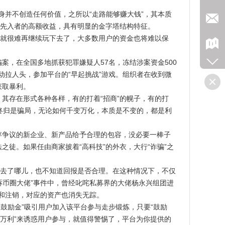
身并不创造任何价值，之所以“走路能够赚大钱”，其本质
证先入者的高额收益，具有明显的金字塔结构特征。
就很难再继续玩下去了，大多数用户的资金也将难以保
案，在全国多地抓获犯罪嫌疑人57名，冻结涉案资金500
动拉人头，参加平台的“早起挑战”游戏。组织者在收到微
获取暴利。
存在形式各种各样，有的打着“招商”的幌子，有的打
局终归是骗局，无论如何千变万化，本质是不变的，都是利
争议的新企业、新产品给予合理的包容，没必要一棒子
徒。如果任由商家披着“高科技”的外衣，大行“诈骗”之
去了哪儿，也不知道回报是否合理。在这种情况下，不仅
诉币圈大佬”事件中，曾经叱咤私募界的大佬杨永兴组团进
结和注销，对应的资产也消失无踪。
鼓励金”吸引用户加入该平台参与走步锻炼，只要“鼓励
本万利”来诱惑用户参与，就值得警惕了，平台为你提供的