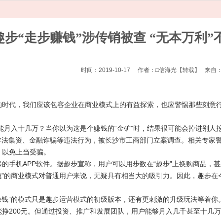
趣步“走步赚钱”涉传销被查 “无本万利”不
时间：2019-10-17
作者：□信海光
【转载】
来自
代，我们应该包容企业在商业模式上的有益探索，也应警惕那些刻意行
月入十几万？当你以为这是个赚钱的“金矿”时，结果很可能会掉进别人挖
、非法集资、金融诈骗等违法行为，被长沙市工商部门立案调查。相关专家
，以免上当受骗。
机APP软件。据趣步宣称，用户可以用步数在“趣步”上换购商品，甚至
赚钱”的商业模式对普通用户来说，无疑具有相当大的吸引力。因此，趣步
钱”的模式只是趣步运营模式的初级版本，还有更刺激的升级玩法等着你
能挣200元。但通过投资、推广和发展团队，用户能够月入几千甚至十几