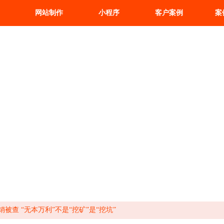
网站制作
小程序
客户案例
案
被查 “无本万利”不是“挖矿”是“挖坑”